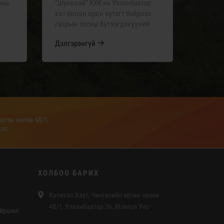
сны
“Шунхлай” ХХК нь Улаанбаатар
хот болон орон нутагт байрлах
газрын тосны бүтээгдэхүүний
агуулахуудаар дамжуулан
Дэлгэрэнгүй
йн
бүтээгдэхүүнийг бөөнөөр
нийлүүлдэг.
ргөн чөлөө 48/1,
Улс
ХОЛБОО БАРИХ
Капитал Хаус, Чингисийн өргөн чөлөө
48/1, Улаанбаатар-36, Монгол Улс
айршил