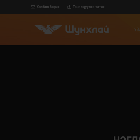
Холбоо барих
Танилцуулга татах
ҮЙ