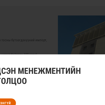
 тосны бүтээгдэхүүний импорт,
утагт байрлах 100 гаруй
 нутгуудад байрлах газрын
лт, түгээлтийг хариуцсан авто
ДСЭН МЕНЕЖМЕНТИЙН
йл ажиллагаагаа явуулж байна.
ТОЛЦОО
РЭНГҮЙ