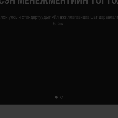
СЭН МЕНЕЖМЕНТИЙН ТОГТ
олон улсын стандартуудыг үйл ажиллагаандаа шат дараалал
байна.