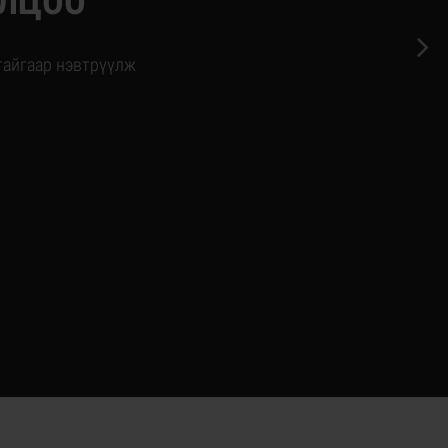
ОЛЦОО
тайгаар нэвтрүүлж