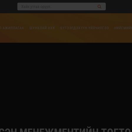
Л АЖИЛЛАГАА
ШУНХЛАЙ ХХК
БҮТЭЭГДЭХҮҮН ҮЙЛЧИЛГЭЭ
НИЙГМИЙ