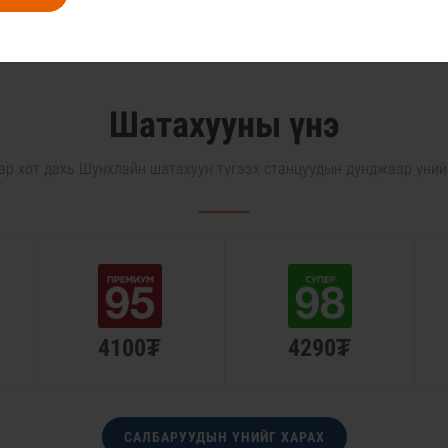
Шатахууны үнэ
р хот дахь Шунхлайн шатахуун түгээх станцуудын дунджаар үний
4100₮
4290₮
CАЛБАРУУДЫН ҮНИЙГ ХАРАХ