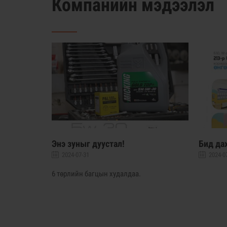
Компанийн мэдээлэл
цохыг урьж
Энэ зуныг дуустал!
Бид да
2024-07-31
2024-0
6 төрлийн багцын худалдаа.