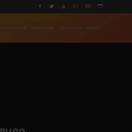
Facebook
Twitter
Youtube
Н ХАРИУЦЛАГА
АЖЛЫН БАЙР
БО & ХАБЭА
МЭДЭЭ