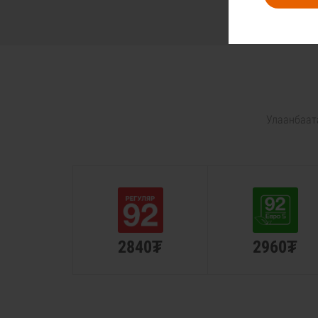
Улаанбаата
2840₮
2960₮