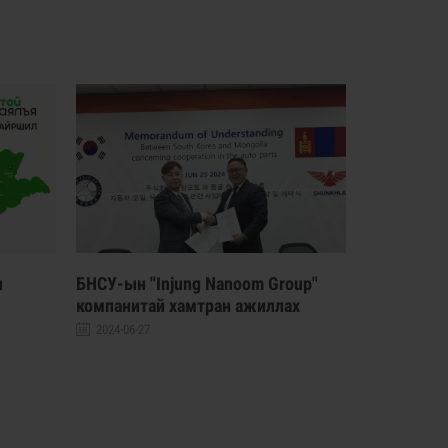
н
БНСУ-ын "Injung Nanoom Group"
Өнгө нэмь
компанитай хамтран ажиллах
2024-06-21
гэрээг байгууллаа.
2024-06-27
Бага насны 
орчныг сайжр