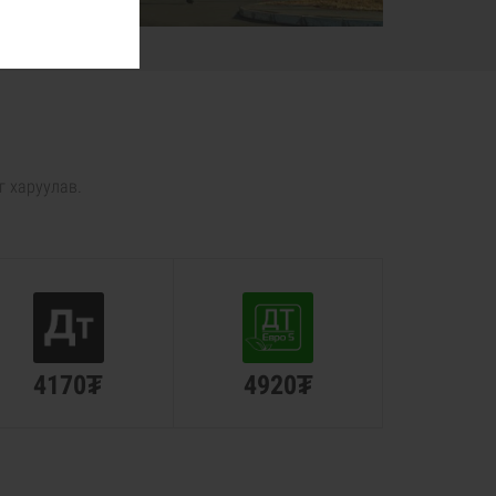
г харуулав.
4170₮
4920₮