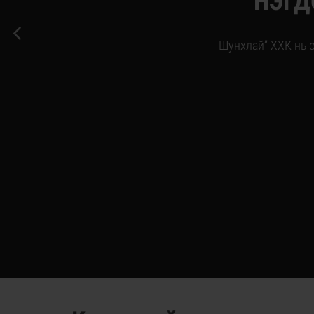
НЭГД
Шунхлай” ХХК нь 
/