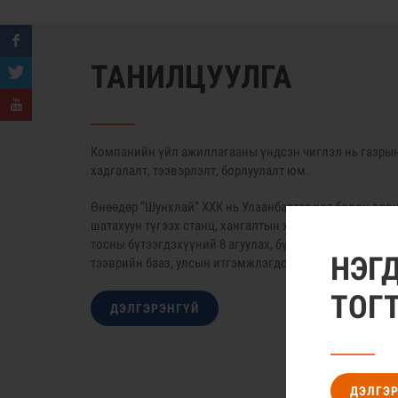
ТАНИЛЦУУЛГА
Компанийн үйл ажиллагааны үндсэн чиглэл нь газрын
хадгалалт, тээвэрлэлт, борлуулалт юм.
Өнөөдөр “Шунхлай” ХХК нь Улаанбаатар хот болон орон н
шатахуун түгээх станц, хангалтын хүрээний голлох бүс
тосны бүтээгдэхүүний 8 агуулах, бүтээгдэхүүний хүргэ
НЭГ
тээврийн бааз, улсын итгэмжлэгдсэн лабораторитой ү
ТОГ
ДЭЛГЭРЭНГҮЙ
ДЭЛГЭ