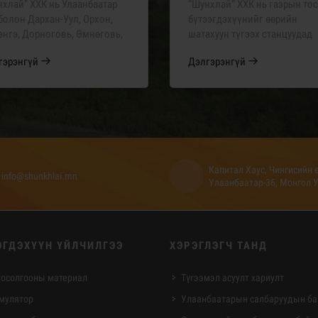
хлай” ХХК нь Улаанбаатар
“Шунхлай” ХХК нь газрын то
болон Дархан-Уул, Орхон,
бүтээгдэхүүнийг өөрийн
энгэ, Дорноговь, Өмнөговь,
шатахуун түгээх станцуудад
од, Увс аймагт газрын
хүргэхээс гадна төрийн
гэрэнгүй
Дэлгэрэнгүй
ы бүтээгдэхүүний
үйлчилгээний болон аж аху
лахтай.
нэгж байгууллага, иргэдийн
хүсэлтээр хэрэгцээт газарт
Капитал Хаус, Чингисийн ө
info@shunkhlai.mn
Улаанбаатар-36, Монгол 
ЭГДЭХҮҮН ҮЙЛЧИЛГЭЭ
ХЭРЭГЛЭГЧ ТАНД
 тосолгооны материал
Түгээмэл асуулт хариулт
мулятор
Улаанбаатарын салбаруудын б