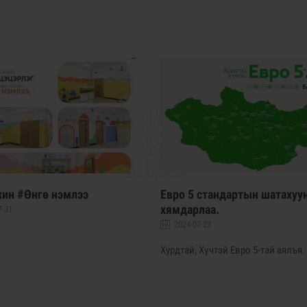
хин #Өнгө нэмлээ
Евро 5 стандартын шатахуу
хямдарлаа.
7-31
2024-07-22
Хурдтай, Хүчтэй Евро 5-тай аялъя.