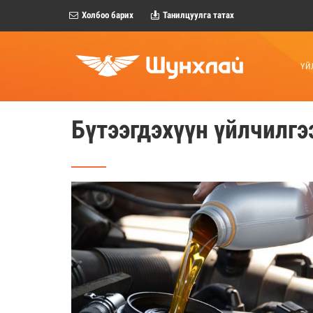
Холбоо барих
Танилцуулга татах
ҮЙ
Бүтээгдэхүүн үйлчилгэ