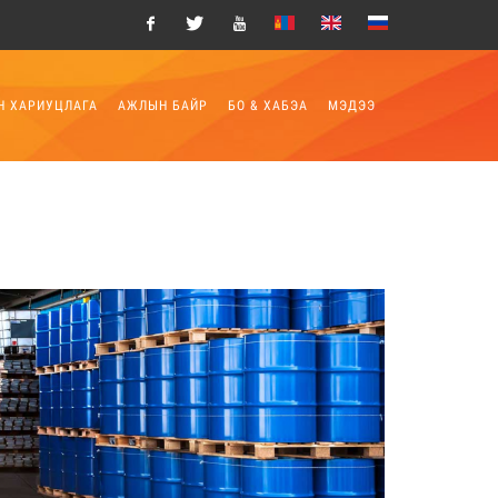
Facebook
Twitter
Youtube
Н ХАРИУЦЛАГА
АЖЛЫН БАЙР
БО & ХАБЭА
МЭДЭЭ