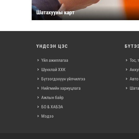
Шатахууны карт
ҮНДСЭН ЦЭС
БҮТЭ
Үйл ажиллагаа
Тос,
Шунхлай ХХК
Акку
Бүтээгдэхүүн үйлчилгээ
Авто
Нийгмийн хариуцлага
Шата
Ажлын байр
БО & ХАБЭА
Мэдээ