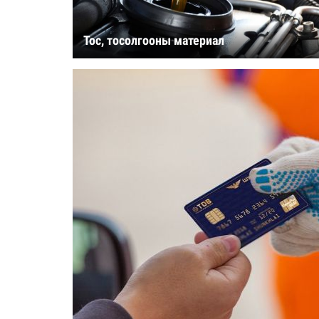
Тос, тосолгооны материал