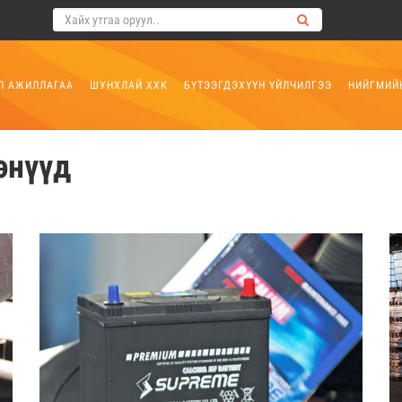
Л АЖИЛЛАГАА
ШУНХЛАЙ ХХК
БҮТЭЭГДЭХҮҮН ҮЙЛЧИЛГЭЭ
НИЙГМИЙ
энүүд