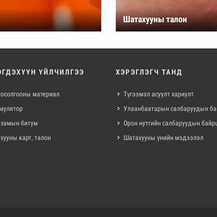
Шатахууны талон
ЭГДЭХҮҮН ҮЙЛЧИЛГЭЭ
ХЭРЭГЛЭГЧ ТАНД
 тосолгооны материал
Түгээмэл асуулт хариулт
мулятор
Улаанбаатарын салбаруудын б
 замын битум
Орон нутгийн салбаруудын байр
хууны карт, талон
Шатахууны үнийн мэдээлэл