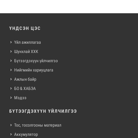
ҮНДСЭН ЦЭС
Үйл ажиллагаа
Шунхлай ХХК
Бүтээгдэхүүн үйлчилгээ
Нийгмийн хариуцлага
Ажлын байр
БО & ХАБЭА
Мэдээ
БҮТЭЭГДЭХҮҮН ҮЙЛЧИЛГЭЭ
Тос, тосолгооны материал
Аккумулятор