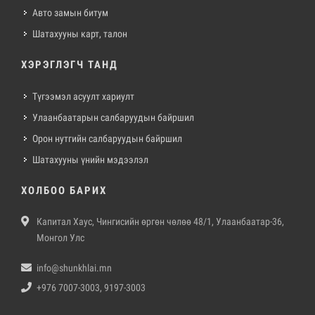
Авто замын битум
Шатахууны карт, талон
ХЭРЭГЛЭГЧ ТАНД
Түгээмэл асуулт хариулт
Улаанбаатарын салбаруудын байршил
Орон нутгийн салбаруудын байршил
Шатахууны үнийн мэдээлэл
ХОЛБОО БАРИХ
Капитал Хаус, Чингисийн өргөн чөлөө 48/1, Улаанбаатар-36,
Монгол Улс
info@shunkhlai.mn
+976 7007-3003, 9197-3003