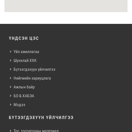
ҮНДСЭН ЦЭС
Үйл ажиллагаа
Шунхлай ХХК
Бүтээгдэхүүн үйлчилгээ
Нийгмийн хариуцлага
Ажлын байр
БО & ХАБЭА
Мэдээ
БҮТЭЭГДЭХҮҮН ҮЙЛЧИЛГЭЭ
Тос, тосолгооны материал