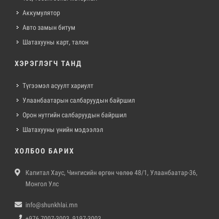
Аккумулятор
Авто замын битум
Шатахууны карт, талон
ХЭРЭГЛЭГЧ ТАНД
Түгээмэл асуулт хариулт
Улаанбаатарын салбаруудын байршил
Орон нутгийн салбаруудын байршил
Шатахууны үнийн мэдээлэл
ХОЛБОО БАРИХ
Капитал Хаус, Чингисийн өргөн чөлөө 48/1, Улаанбаатар-36,
Монгол Улс
info@shunkhlai.mn
+976 7007-3003, 9197-3003