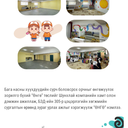
Бага насны хүүхдүүдийн сурч боловсрох орчныг өнгөжүүлэх
зорилго бүхий “Өнгө” төслийг Шунхлай компанийн хамт олон
дэмжин ажиллаж, БЗД-ийн 305-р цэцэрлэгийн хөгжмийн
сургалтын өрөөнд зураг урлах ажлыг хэрэгжүүлж “ӨНГӨ” нэмлээ.