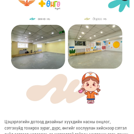
Цэцэрлэгийн дотоод дизайныг хүүхдийн насны онцлог,
сэтгэхүйд тохирох зураг, дүрс, өнгийг хослуулан хийснээр сэтгэл