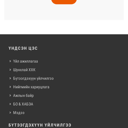
ҮНДСЭН ЦЭС
Үйл ажиллагаа
Шунхлай ХХК
Бүтээгдэхүүн үйлчилгээ
Нийгмийн хариуцлага
Ажлын байр
БО & ХАБЭА
Мэдээ
БҮТЭЭГДЭХҮҮН ҮЙЛЧИЛГЭЭ