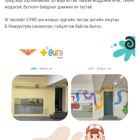
зүйд эергээр нөлөөлөх, аз жаргалтай тайван мэдрэмж өгөх, танин
мэдэхүй, бүтээлч байдлыг дэмжих ач тустай.
Уг төслийг СУИС-ын номын зургийн төгсөх ангийн оюутан
Б.Намуунтуяа санаачлан, гүйцэтгэж байгаа билээ.