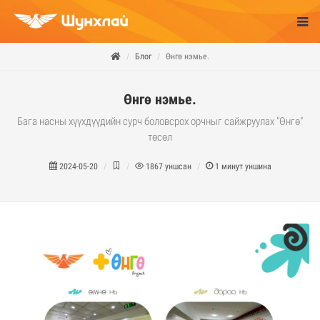
Блог
Өнгө нэмье.
Өнгө нэмье.
Бага насны хүүхдүүдийн сурч боловсрох орчныг сайжруулах "Өнгө"
төсөл
2024-05-20
1867
уншсан
1
минут уншина