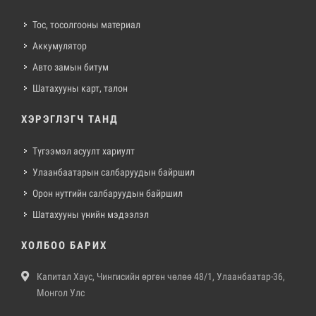
Тос, тосолгооны материал
Аккумулятор
Авто замын битум
Шатахууны карт, талон
ХЭРЭГЛЭГЧ ТАНД
Түгээмэл асуулт хариулт
Улаанбаатарын салбаруудын байршил
Орон нутгийн салбаруудын байршил
Шатахууны үнийн мэдээлэл
ХОЛБОО БАРИХ
Капитал Хаус, Чингисийн өргөн чөлөө 48/1, Улаанбаатар-36,
Монгол Улс