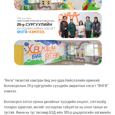
"Өнгө" төсөлтэй хамтран бид энэ удаа Нийслэлийн ерөнхий
боловсролын 29-р сургуулийн хүүхдийн амралтын хэсэгт “ӨНГӨ”
нэмлээ.
Боловсрол олгох орчны дизайныг хүүхдийн онцлог, сэтгэхүйд
тохирох зураглал, өнгийг хослуулан гүйцэтгэх нь олон талын ач
тустай. Өмнө нь тус төслөөр БЗД-ийн 305-р цэцэрлэгийн хөгжмийн