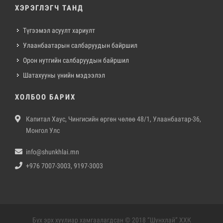
ХЭРЭГЛЭГЧ ТАНД
Түгээмэл асуулт хариулт
Улаанбаатарын салбаруудын байршил
Орон нутгийн салбаруудын байршил
Шатахууны үнийн мэдээлэл
ХОЛБОО БАРИХ
Капитал Хаус, Чингисийн өргөн чөлөө 48/1, Улаанбаатар-36,
Монгол Улс
info@shunkhlai.mn
+976 7007-3003, 9197-3003
Бүх эрх хуулиар хамгаалагдсан © 2018 “Шунхлай” ХХК