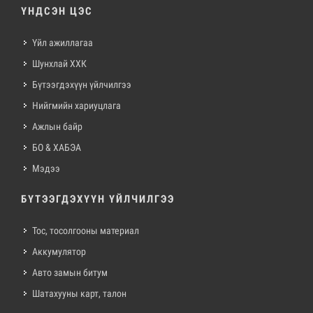
ҮНДСЭН ЦЭС
Үйл ажиллагаа
Шунхлай ХХК
Бүтээгдэхүүн үйлчилгээ
Нийгмийн хариуцлага
Ажлын байр
БО & ХАБЭА
Мэдээ
БҮТЭЭГДЭХҮҮН ҮЙЛЧИЛГЭЭ
Тос, тосолгооны материал
Аккумулятор
Авто замын битум
Шатахууны карт, талон