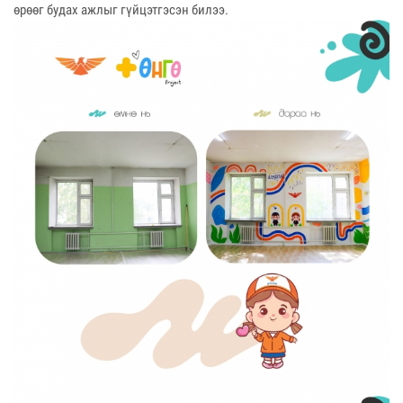
өрөөг будах ажлыг гүйцэтгэсэн билээ.