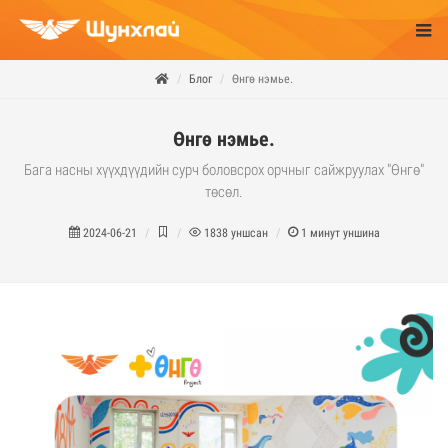
Блог
Өнгө нэмье.
Өнгө нэмье.
Бага насны хүүхдүүдийн сурч боловсрох орчныг сайжруулах "Өнгө"
төсөл.
2024-06-21
1838
уншсан
1
минут уншина