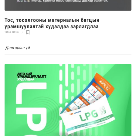
Тос, тосолгооны материалын багцын
урамшуулалтай худалдаа зарлагдлаа
2023-10-04
Дэлгэрэнгүй