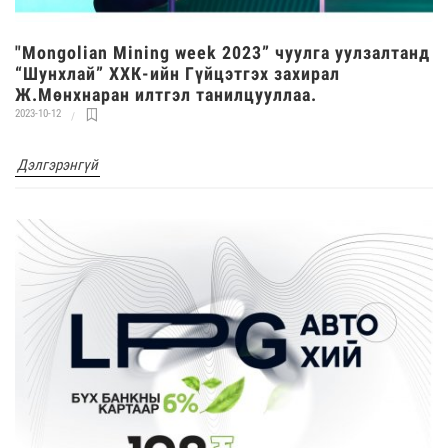
"Mongolian Mining week 2023” чуулга уулзалтанд
“Шунхлай” ХХК-ийн Гүйцэтгэх захирал
Ж.Мөнхнаран илтгэл танилцууллаа.
2023-10-12
Дэлгэрэнгүй