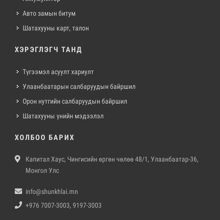
Авто замын битум
Шатахууны карт, талон
ХЭРЭГЛЭГЧ ТАНД
Түгээмэл асуулт хариулт
Улаанбаатарын салбаруудын байршил
Орон нутгийн салбаруудын байршил
Шатахууны үнийн мэдээлэл
ХОЛБОО БАРИХ
Капитал Хаус, Чингисийн өргөн чөлөө 48/1, Улаанбаатар-36,
Монгол Улс
info@shunkhlai.mn
+976 7007-3003, 9197-3003