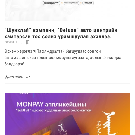
“Шунхлай” компани, “Deluxe” авто центрийн
хамтарсан тос солих урамшуулал эхэллээ.
2023-05-10
Эрхэм хэрэглэгч Та хямдралтай багцуудаас сонгон
автомашиныхаа тосыг сольж зуны зугаалга, холын аялалдаа
бэлдээрэй.
Дэлгэрэнгүй