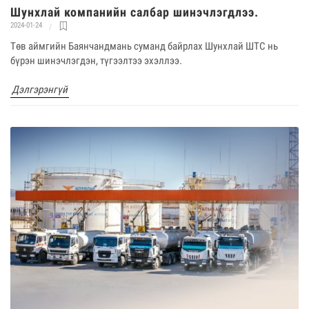
Шунхлай компанийн салбар шинэчлэгдлээ.
2024-01-24
Төв аймгийн Баянчандмань суманд байрлах Шунхлай ШТС нь
бүрэн шинэчлэгдэн, түгээлтээ эхэллээ.
Дэлгэрэнгүй