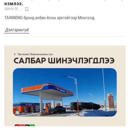
нэмлээ.
2024-01-25
TAINNENG брэнд албан ёсны эрхтэйгээр Монголд.
Дэлгэрэнгүй