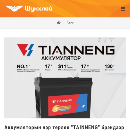
Блог
Аккумляторын нэр төрлөө "TAINNENG" брэндээр