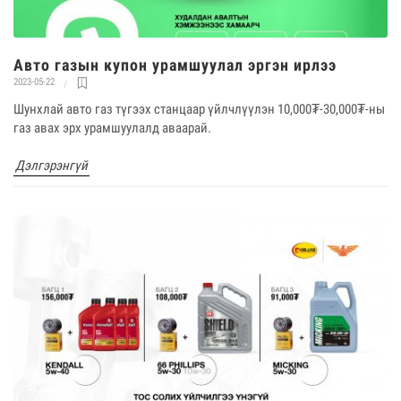
Авто газын купон урамшуулал эргэн ирлээ
2023-05-22
Шунхлай авто газ түгээх станцаар үйлчлүүлэн 10,000₮-30,000₮-ны
газ авах эрх урамшуулалд аваарай.
Дэлгэрэнгүй