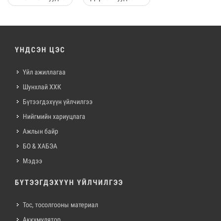
ҮНДСЭН ЦЭС
Үйл ажиллагаа
Шунхлай ХХК
Бүтээгдэхүүн үйлчилгээ
Нийгмийн хариуцлага
Ажлын байр
БО & ХАБЭА
Мэдээ
БҮТЭЭГДЭХҮҮН ҮЙЛЧИЛГЭЭ
Тос, тосолгооны материал
Аккумулятор