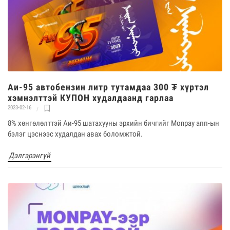
Аи-95 автобензин литр тутамдаа 300 ₮ хүртэл
хэмнэлттэй КУПОН худалдаанд гарлаа
2023-02-16
8% хөнгөлөлттэй Аи-95 шатахууны эрхийн бичгийг Monpay апп-ын
бэлэг цэснээс худалдан авах боломжтой.
Дэлгэрэнгүй