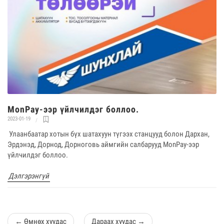
MonPay-ээр үйлчилдэг боллоо.
2023-01-19
Улаанбаатар хотын бүх шатахуун түгээх станцууд болон Дархан,
Эрдэнэд, Дорнод, Дорноговь аймгийн салбарууд MonPay-ээр
үйлчилдэг боллоо.
Дэлгэрэнгүй
←
Өмнөх хуудас
Дараах хуудас
→